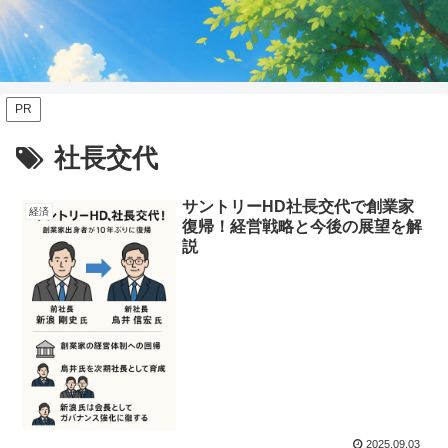
PR
社長交代
サントリーHD社長交代で創業家
経済
復帰！経営戦略と今後の展望を解
説
2025.09.03