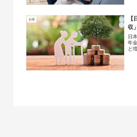
【
お金
収
日
年
と