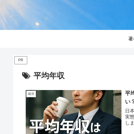
著
PR
平均年収
平
経済
い
日
実
し