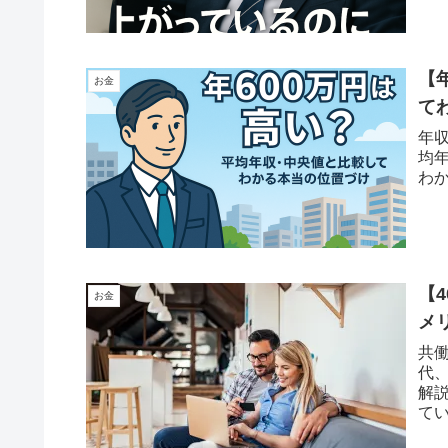
【
お金
て
年
均
わ
【
お金
メ
共
代
解
て