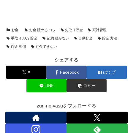
お金
お金 貯める コツ
先取り貯金
家計管理
手取り30万 貯金
節約 続かない
自動貯金
貯金 方法
貯金 習慣
貯金できない
シェアする
X
Facebook
はてブ
LINE
コピー
zun-no-yasuをフォローする