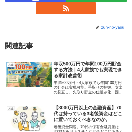
zun-no-yasu
関連記事
年収500万円で年間100万円貯金
お金
する方法｜4人家族でも実現でき
る家計改善術
年収500万円・4人家族でも年間100万円
の貯金は実現可能。手取りの把握、支出
の見直し、先取り貯金の仕組み化、固定
費削減の具体策までを徹底解説。教育費
がかかる家庭でも無理なく続く家計改善
のコツを紹介します。
【3000万円以上の金融資産】70
お金
代は持っている❓老後資金はどこ
に置いておくべきなのか。
老後資金問題。70代の保有金融資産は
3000万円以上？そんなお金どこにあるん