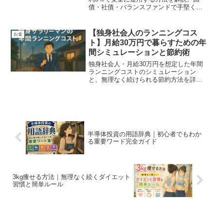
債・社債・バランスファンドで手堅く資
産形成。
【独身社会人のランニングコス
お金
ト】月給30万円で暮らすための年
間シミュレーションと節約術
独身社会人・月給30万円を想定した年間
ランニングコストのシミュレーション
と、無理なく続けられる節約方法を詳し
く解説。実家暮らしと賃貸暮らしの年間
支出を比較し、車なし生活で賢く貯金す
るためのヒントをわかりやすく紹介しま
す。
半導体投資の用語辞典｜初心者でもわか
る重要ワード完全ガイド
3kg痩せる方法｜無理なく続くダイエット
習慣と簡単ルール