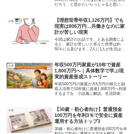
だろう、と思かたいらっしゃると思いま
す。世論調査からみんなの資産運用先を
見てみよう。今からでも遅くない。少し
でも老後資金を増やすために参考にして
【理想世帯年収1,126万円】でも
お金
みてください。
現実は806万円…共働きなのに家
計が苦しい現実
今回は家計のお話です。とある調査によ
ると、家計が苦しいと答えた世帯は約
50％にも及びます。2人に1人が生活はで
きているけど、苦しい状態にあるので
す。しかし、なぜ苦しいのに解決しよう
としないのでしょうか。できないのでし
年収500万円家庭が10年で資産
お金
たらしょうがないですが、やらないのは
1,800万円へ｜具体数字で学ぶ現
違います。そんな家計管理の話について
実的資産形成ストーリー
解説しています。
年収500万円の家庭が月6万円の積立と副
収入活用で10年後に資産1,800万円へ到達
するまでを、小説風に解説。生活防衛資
金、固定費削減、年利5％複利運用など具
体数字入りで、再現性の高い資産形成ロ
ードマップを紹介します。
【30歳・初心者向け】普通預金
お金
100万円を年利3％で安全に資産
運用する方法トップ3
30歳・初心者向けに普通預金100万円を年
利3％で安全に運用する方法を解説。国